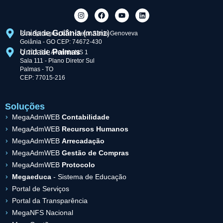
Unidade
Goiânia
(matriz)
Rua Apinagés, 174 - Setor Santa Genoveva
Goiânia - GO CEP: 74672-430
Unidade
Palmas
Q. 203 Sul, Avenida NS 1
Sala 111 - Plano Diretor Sul
Palmas - TO
CEP: 77015-216
Soluções
MegaAdmWEB
Contabilidade
MegaAdmWEB
Recursos Humanos
MegaAdmWEB
Arrecadação
MegaAdmWEB
Gestão de Compras
MegaAdmWEB
Protocolo
Megaeduca
- Sistema de Educação
Portal de Serviços
Portal da Transparência
MegaNFS Nacional