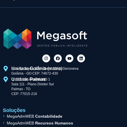
Unidade
Goiânia
(matriz)
Rua Apinagés, 174 - Setor Santa Genoveva
Goiânia - GO CEP: 74672-430
Unidade
Palmas
Q. 203 Sul, Avenida NS 1
Sala 111 - Plano Diretor Sul
Palmas - TO
CEP: 77015-216
Soluções
MegaAdmWEB
Contabilidade
MegaAdmWEB
Recursos Humanos