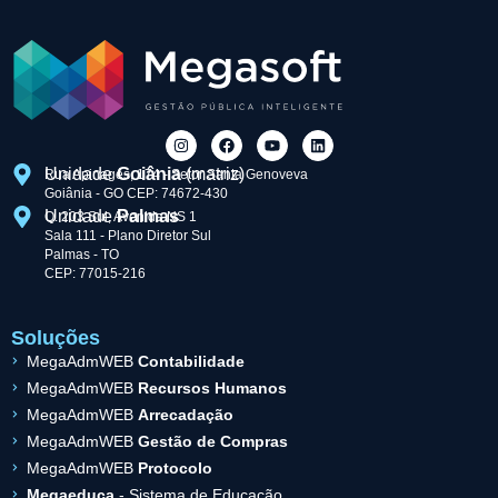
Unidade
Goiânia
(matriz)
Rua Apinagés, 174 - Setor Santa Genoveva
Goiânia - GO CEP: 74672-430
Unidade
Palmas
Q. 203 Sul, Avenida NS 1
Sala 111 - Plano Diretor Sul
Palmas - TO
CEP: 77015-216
Soluções
MegaAdmWEB
Contabilidade
MegaAdmWEB
Recursos Humanos
MegaAdmWEB
Arrecadação
MegaAdmWEB
Gestão de Compras
MegaAdmWEB
Protocolo
Megaeduca
- Sistema de Educação