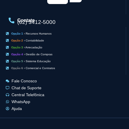
Contato
(62) 3412-5000
Opção 1
› Recursos Humanos
Opção 2
› Contabilidade
Opção 3
› Arrecadação
Opção 4
› Gestão de Compras
Opção 5
› Sistema Educação
Opção 6
› Comercial e Contratos
Fale Conosco
Chat de Suporte
Central Telefônica
WhatsApp
Ajuda