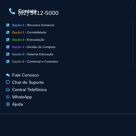
Contato
(62) 3412-5000
Opção 1
› Recursos Humanos
Opção 2
› Contabilidade
Opção 3
› Arrecadação
Opção 4
› Gestão de Compras
Opção 5
› Sistema Educação
Opção 6
› Comercial e Contratos
Fale Conosco
Chat de Suporte
Central Telefônica
WhatsApp
Ajuda