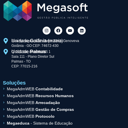
Unidade
Goiânia
(matriz)
Rua Apinagés, 174 - Setor Santa Genoveva
Goiânia - GO CEP: 74672-430
Unidade
Palmas
Q. 203 Sul, Avenida NS 1
Sala 111 - Plano Diretor Sul
Palmas - TO
CEP: 77015-216
Soluções
MegaAdmWEB
Contabilidade
MegaAdmWEB
Recursos Humanos
MegaAdmWEB
Arrecadação
MegaAdmWEB
Gestão de Compras
MegaAdmWEB
Protocolo
Megaeduca
- Sistema de Educação