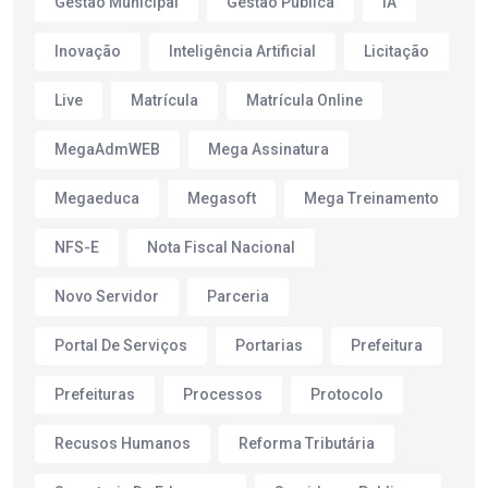
Gestão Municipal
Gestão Pública
IA
Inovação
Inteligência Artificial
Licitação
Live
Matrícula
Matrícula Online
MegaAdmWEB
Mega Assinatura
Megaeduca
Megasoft
Mega Treinamento
NFS-E
Nota Fiscal Nacional
Novo Servidor
Parceria
Portal De Serviços
Portarias
Prefeitura
Prefeituras
Processos
Protocolo
Recusos Humanos
Reforma Tributária