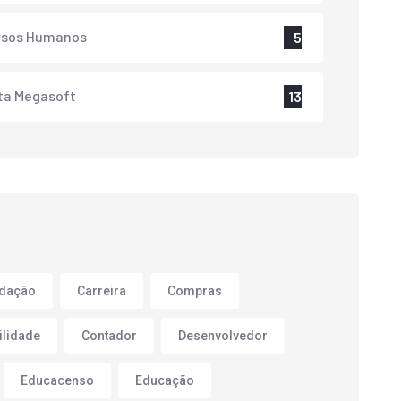
rsos Humanos
5
ta Megasoft
13
adação
Carreira
Compras
ilidade
Contador
Desenvolvedor
Educacenso
Educação