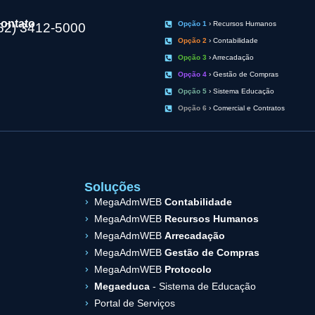
ontato
Opção 1
› Recursos Humanos
62) 3412-5000
Opção 2
› Contabilidade
Opção 3
› Arrecadação
Opção 4
› Gestão de Compras
Opção 5
› Sistema Educação
Opção 6
› Comercial e Contratos
Soluções
MegaAdmWEB
Contabilidade
MegaAdmWEB
Recursos Humanos
MegaAdmWEB
Arrecadação
MegaAdmWEB
Gestão de Compras
MegaAdmWEB
Protocolo
Megaeduca
- Sistema de Educação
Portal de Serviços