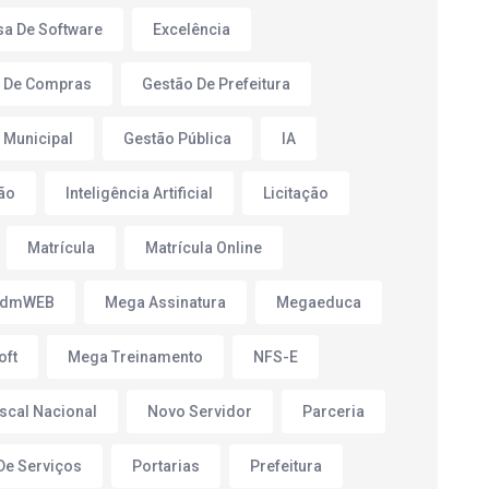
a De Software
Excelência
 De Compras
Gestão De Prefeitura
 Municipal
Gestão Pública
IA
ão
Inteligência Artificial
Licitação
Matrícula
Matrícula Online
AdmWEB
Mega Assinatura
Megaeduca
oft
Mega Treinamento
NFS-E
iscal Nacional
Novo Servidor
Parceria
 De Serviços
Portarias
Prefeitura