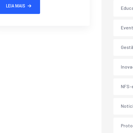
LEIA MAIS
Educ
Even
Gest
Inov
NFS-
Notíc
Proto