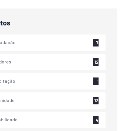
tos
cadação
7
dores
12
citação
1
nidade
13
bilidade
4