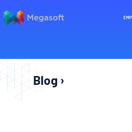
EMP
Blog ›