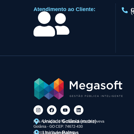
Atendimento ao Cliente:
C
(
Unidade
Goiânia
(matriz)
Rua Apinagés, 174 - Setor Santa Genoveva
Goiânia - GO CEP: 74672-430
Unidade
Palmas
Q. 203 Sul, Avenida NS 1