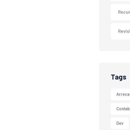
Recu
Revis
Tags
Arrec
Contab
Dev