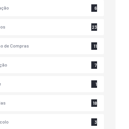
ação
6
tos
23
ão de Compras
11
ação
7
e
1
ias
18
colo
3