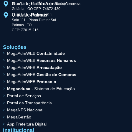
Unidade
Goiânia
(matriz)
Rua Apinagés, 174 - Setor Santa Genoveva
Goiânia - GO CEP: 74672-430
Unidade
Palmas
Q. 203 Sul, Avenida NS 1
Sala 111 - Plano Diretor Sul
Palmas - TO
CEP: 77015-216
Soluções
MegaAdmWEB
Contabilidade
MegaAdmWEB
Recursos Humanos
MegaAdmWEB
Arrecadação
MegaAdmWEB
Gestão de Compras
MegaAdmWEB
Protocolo
Megaeduca
- Sistema de Educação
Portal de Serviços
Portal da Transparência
MegaNFS Nacional
MegaGestão
App Prefeitura Digital
Institucional