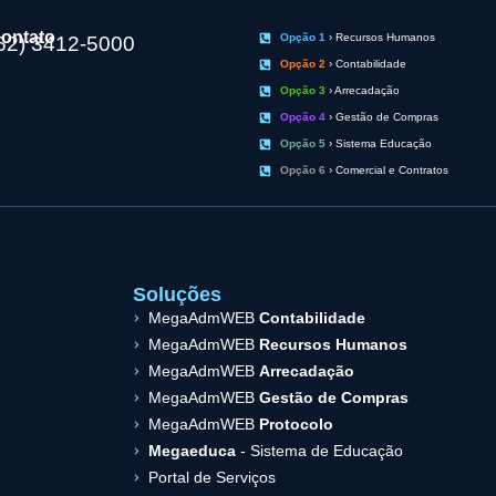
ontato
Opção 1
› Recursos Humanos
62) 3412-5000
Opção 2
› Contabilidade
Opção 3
› Arrecadação
Opção 4
› Gestão de Compras
Opção 5
› Sistema Educação
Opção 6
› Comercial e Contratos
Soluções
MegaAdmWEB
Contabilidade
MegaAdmWEB
Recursos Humanos
MegaAdmWEB
Arrecadação
MegaAdmWEB
Gestão de Compras
MegaAdmWEB
Protocolo
Megaeduca
- Sistema de Educação
Portal de Serviços