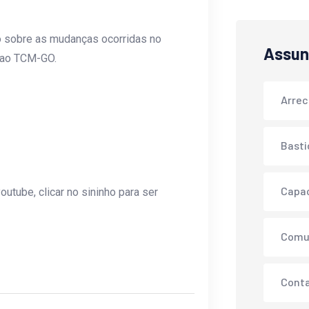
ado sobre as mudanças ocorridas no
Assun
 ao TCM-GO.
Arre
Basti
Capa
outube, clicar no sininho para ser
Comu
Conta