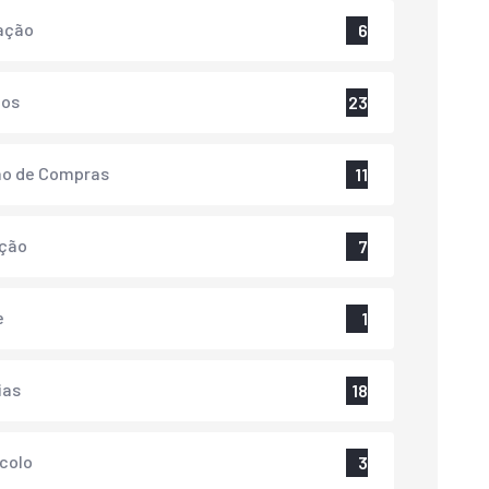
ação
6
tos
23
ão de Compras
11
ação
7
e
1
ias
18
colo
3