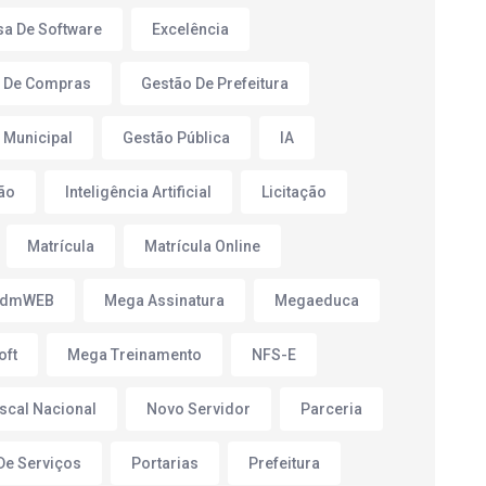
a De Software
Excelência
 De Compras
Gestão De Prefeitura
 Municipal
Gestão Pública
IA
ão
Inteligência Artificial
Licitação
Matrícula
Matrícula Online
AdmWEB
Mega Assinatura
Megaeduca
oft
Mega Treinamento
NFS-E
iscal Nacional
Novo Servidor
Parceria
 De Serviços
Portarias
Prefeitura