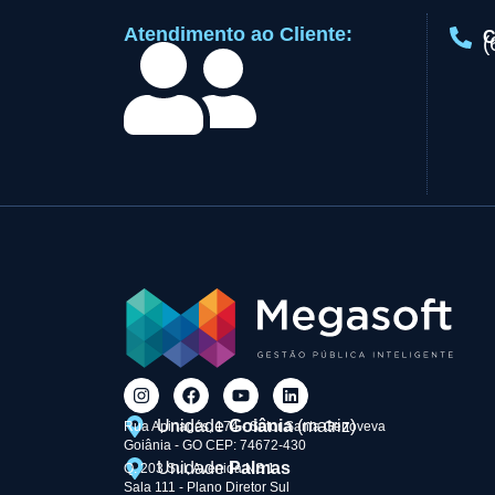
Atendimento ao Cliente:
C
(
Unidade
Goiânia
(matriz)
Rua Apinagés, 174 - Setor Santa Genoveva
Goiânia - GO CEP: 74672-430
Unidade
Palmas
Q. 203 Sul, Avenida NS 1
Sala 111 - Plano Diretor Sul