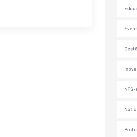
Educ
Even
Gest
Inov
NFS-
Notíc
Proto