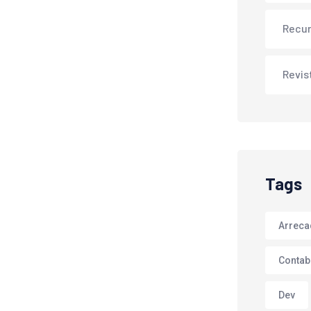
Recu
Revis
Tags
Arrec
Contab
Dev