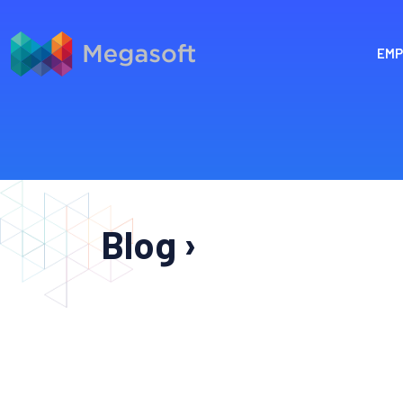
EMP
Blog ›