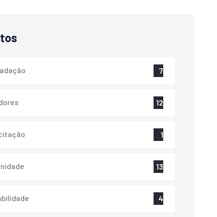
tos
cadação
7
dores
12
citação
1
nidade
13
bilidade
4