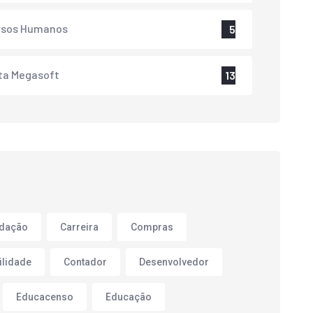
rsos Humanos
5
ta Megasoft
13
adação
Carreira
Compras
ilidade
Contador
Desenvolvedor
Educacenso
Educação