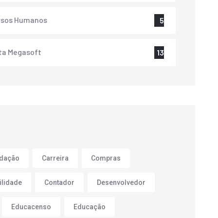
rsos Humanos
5
ta Megasoft
13
adação
Carreira
Compras
ilidade
Contador
Desenvolvedor
Educacenso
Educação