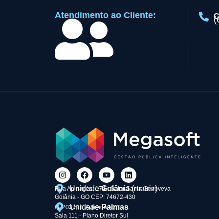
Atendimento ao Cliente:
C
(
Unidade
Goiânia
(matriz)
Rua Apinagés, 174 - Setor Santa Genoveva
Goiânia - GO CEP: 74672-430
Unidade
Palmas
Q. 203 Sul, Avenida NS 1
Sala 111 - Plano Diretor Sul