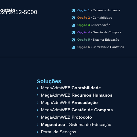
ontato
Opção 1
› Recursos Humanos
62) 3412-5000
Opção 2
› Contabilidade
Opção 3
› Arrecadação
Opção 4
› Gestão de Compras
Opção 5
› Sistema Educação
Opção 6
› Comercial e Contratos
Soluções
MegaAdmWEB
Contabilidade
MegaAdmWEB
Recursos Humanos
MegaAdmWEB
Arrecadação
MegaAdmWEB
Gestão de Compras
MegaAdmWEB
Protocolo
Megaeduca
- Sistema de Educação
Portal de Serviços