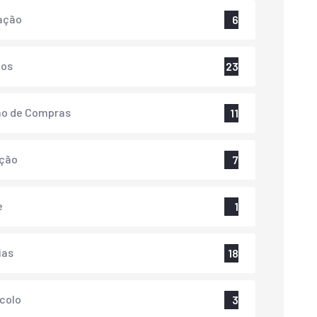
ação
6
tos
23
ão de Compras
11
ação
7
e
1
ias
18
colo
3