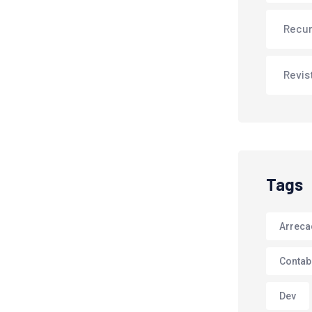
Recu
Revis
Tags
Arrec
Contab
Dev