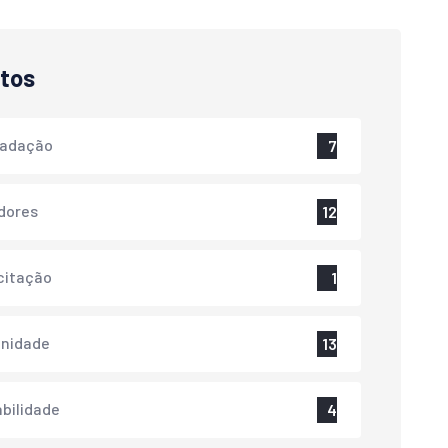
tos
cadação
7
dores
12
citação
1
nidade
13
bilidade
4