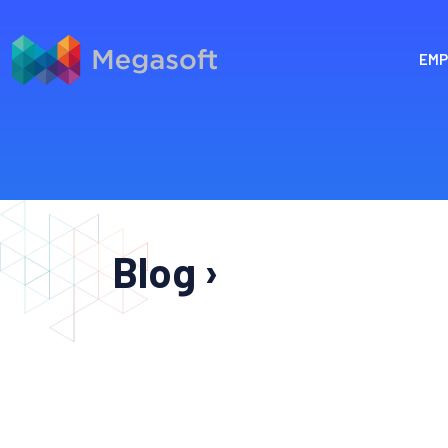
EMP
Blog ›