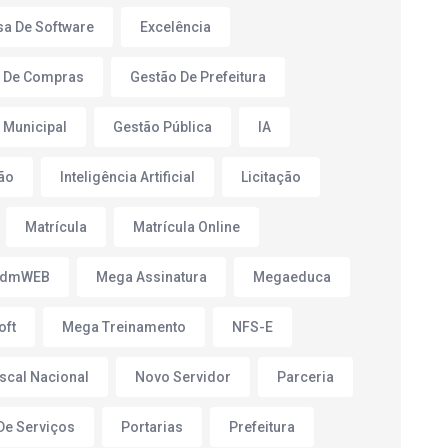
a De Software
Excelência
 De Compras
Gestão De Prefeitura
 Municipal
Gestão Pública
IA
ão
Inteligência Artificial
Licitação
Matrícula
Matrícula Online
AdmWEB
Mega Assinatura
Megaeduca
oft
Mega Treinamento
NFS-E
iscal Nacional
Novo Servidor
Parceria
 De Serviços
Portarias
Prefeitura