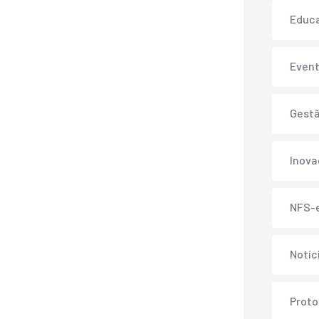
Educ
Even
Gest
Inov
NFS-
Notíc
Proto