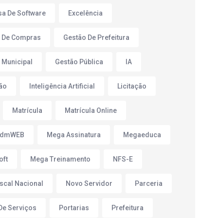
a De Software
Excelência
 De Compras
Gestão De Prefeitura
 Municipal
Gestão Pública
IA
ão
Inteligência Artificial
Licitação
Matrícula
Matrícula Online
AdmWEB
Mega Assinatura
Megaeduca
oft
Mega Treinamento
NFS-E
iscal Nacional
Novo Servidor
Parceria
 De Serviços
Portarias
Prefeitura