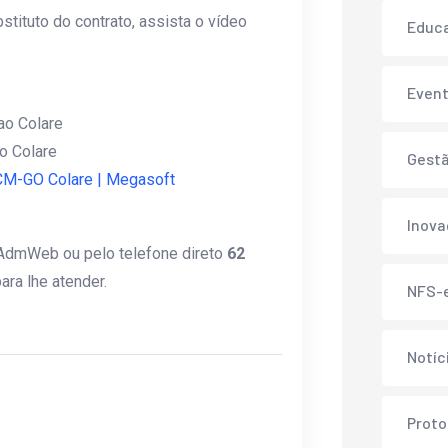
stituto do contrato, assista o vídeo
Educ
Even
ao Colare
ao Colare
Gest
 TCM-GO Colare | Megasoft
Inov
AdmWeb ou pelo telefone direto
62
ra lhe atender.
NFS-
Notíc
Proto