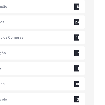
ação
6
tos
23
ão de Compras
11
ação
7
e
1
ias
18
colo
3