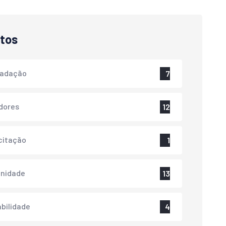
tos
cadação
7
dores
12
citação
1
nidade
13
bilidade
4