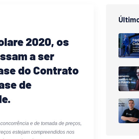
Últim
olare 2020, os
assam a ser
ase do Contrato
Fase de
de.
e concorrência e de tomada de preços,
reços estejam compreendidos nos