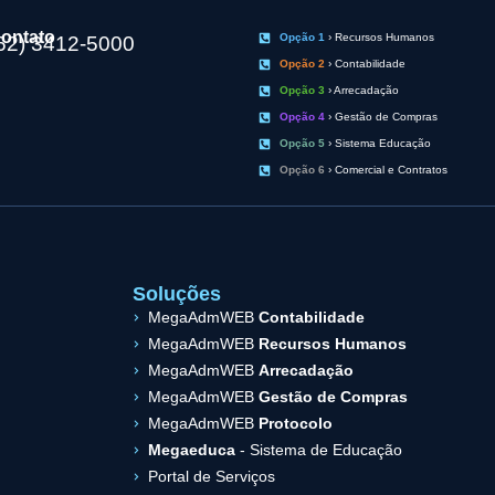
ontato
Opção 1
› Recursos Humanos
62) 3412-5000
Opção 2
› Contabilidade
Opção 3
› Arrecadação
Opção 4
› Gestão de Compras
Opção 5
› Sistema Educação
Opção 6
› Comercial e Contratos
Soluções
MegaAdmWEB
Contabilidade
MegaAdmWEB
Recursos Humanos
MegaAdmWEB
Arrecadação
MegaAdmWEB
Gestão de Compras
MegaAdmWEB
Protocolo
Megaeduca
- Sistema de Educação
Portal de Serviços