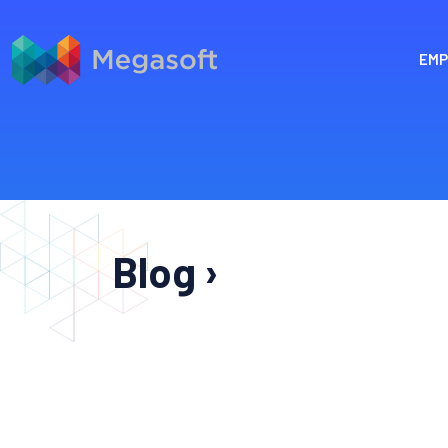
EMP
Blog ›