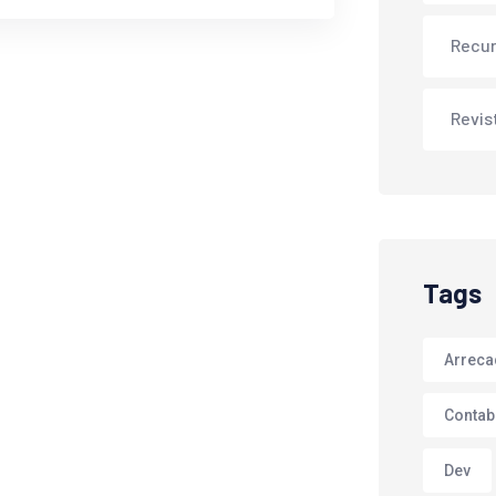
Recu
Revis
Tags
Arrec
Contab
Dev