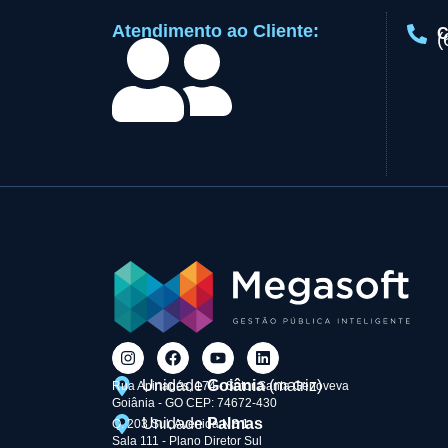
Atendimento ao Cliente:
C
(
Unidade
Goiânia
(matriz)
Rua Apinagés, 174 - Setor Santa Genoveva
Goiânia - GO CEP: 74672-430
Unidade
Palmas
Q. 203 Sul, Avenida NS 1
Sala 111 - Plano Diretor Sul