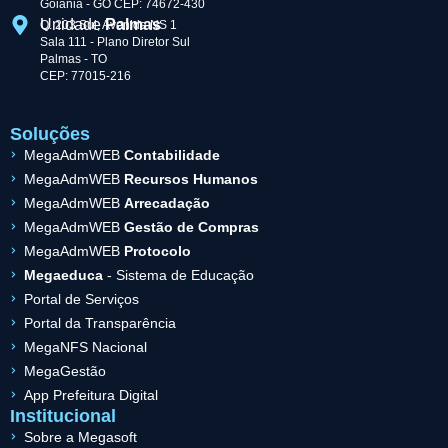
Goiânia - GO CEP: 74672-430
Unidade
Palmas
Q. 203 Sul, Avenida NS 1
Sala 111 - Plano Diretor Sul
Palmas - TO
CEP: 77015-216
Soluções
MegaAdmWEB
Contabilidade
MegaAdmWEB
Recursos Humanos
MegaAdmWEB
Arrecadação
MegaAdmWEB
Gestão de Compras
MegaAdmWEB
Protocolo
Megaeduca
- Sistema de Educação
Portal de Serviços
Portal da Transparência
MegaNFS Nacional
MegaGestão
App Prefeitura Digital
Institucional
Sobre a Megasoft