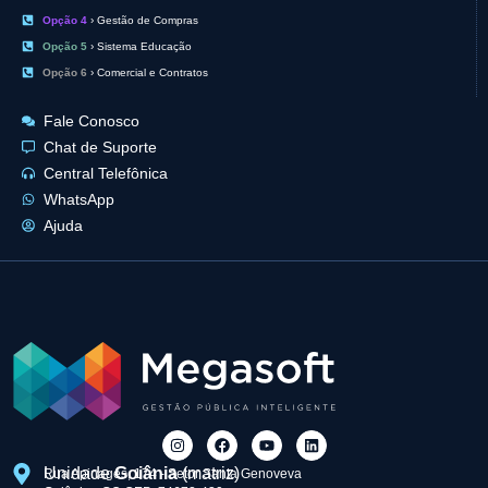
Opção 4
› Gestão de Compras
Opção 5
› Sistema Educação
Opção 6
› Comercial e Contratos
Fale Conosco
Chat de Suporte
Central Telefônica
WhatsApp
Ajuda
Unidade
Goiânia
(matriz)
Rua Apinagés, 174 - Setor Santa Genoveva