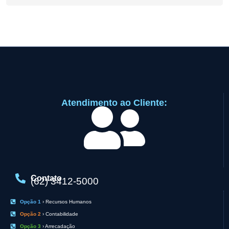
Atendimento ao Cliente:
Contato
(62) 3412-5000
Opção 1
› Recursos Humanos
Opção 2
› Contabilidade
Opção 3
› Arrecadação