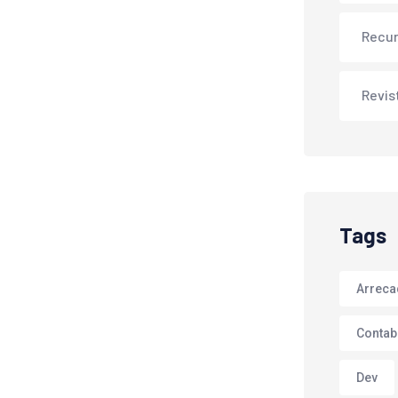
Recu
Revis
Tags
Arrec
Contab
Dev