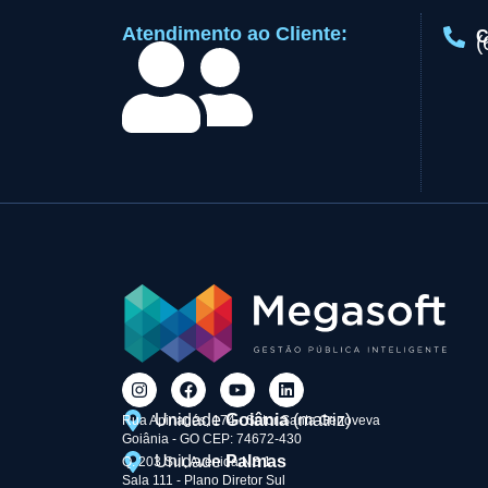
Atendimento ao Cliente:
C
(
Unidade
Goiânia
(matriz)
Rua Apinagés, 174 - Setor Santa Genoveva
Goiânia - GO CEP: 74672-430
Unidade
Palmas
Q. 203 Sul, Avenida NS 1
Sala 111 - Plano Diretor Sul