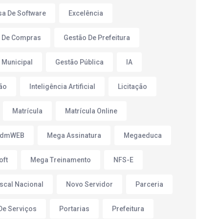
a De Software
Excelência
 De Compras
Gestão De Prefeitura
 Municipal
Gestão Pública
IA
ão
Inteligência Artificial
Licitação
Matrícula
Matrícula Online
AdmWEB
Mega Assinatura
Megaeduca
oft
Mega Treinamento
NFS-E
iscal Nacional
Novo Servidor
Parceria
 De Serviços
Portarias
Prefeitura