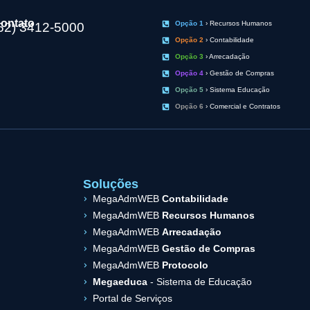
ontato
Opção 1
› Recursos Humanos
62) 3412-5000
Opção 2
› Contabilidade
Opção 3
› Arrecadação
Opção 4
› Gestão de Compras
Opção 5
› Sistema Educação
Opção 6
› Comercial e Contratos
Soluções
MegaAdmWEB
Contabilidade
MegaAdmWEB
Recursos Humanos
MegaAdmWEB
Arrecadação
MegaAdmWEB
Gestão de Compras
MegaAdmWEB
Protocolo
Megaeduca
- Sistema de Educação
Portal de Serviços