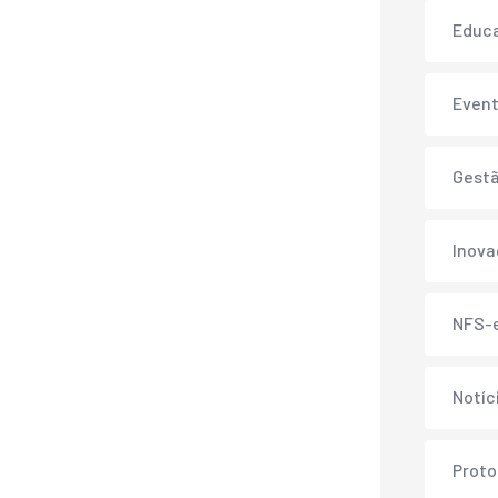
Educ
Even
Gest
Inov
NFS-
Notíc
Proto