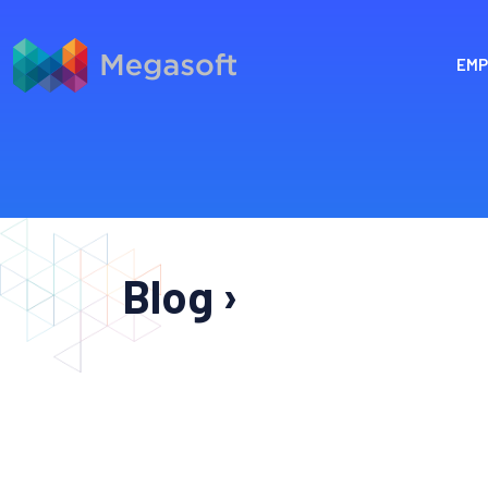
EMP
Blog ›