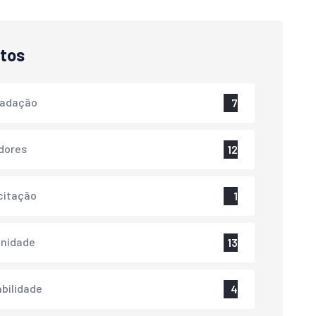
tos
cadação
7
dores
12
citação
1
nidade
13
bilidade
4