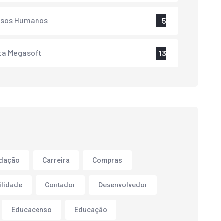
rsos Humanos
5
ta Megasoft
13
adação
Carreira
Compras
ilidade
Contador
Desenvolvedor
Educacenso
Educação