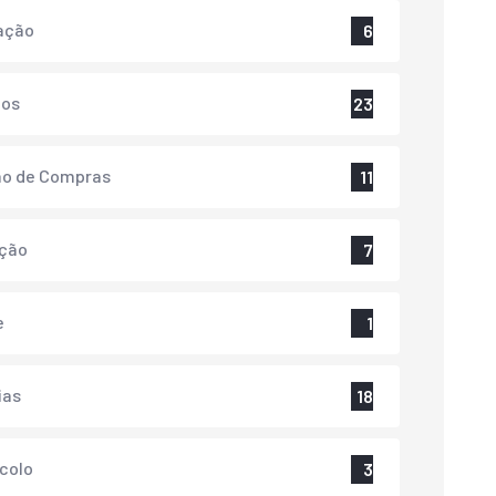
ação
6
tos
23
ão de Compras
11
ação
7
e
1
ias
18
colo
3