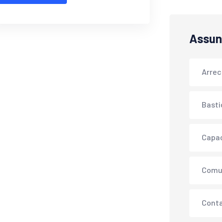
Assun
Arre
Basti
Capa
Comu
Conta