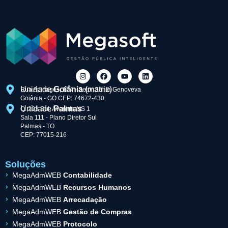
Unidade
Goiânia
(matriz)
Rua Apinagés, 174 - Setor Santa Genoveva
Goiânia - GO CEP: 74672-430
Unidade
Palmas
Q. 203 Sul, Avenida NS 1
Sala 111 - Plano Diretor Sul
Palmas - TO
CEP: 77015-216
Soluções
MegaAdmWEB
Contabilidade
MegaAdmWEB
Recursos Humanos
MegaAdmWEB
Arrecadação
MegaAdmWEB
Gestão de Compras
MegaAdmWEB
Protocolo