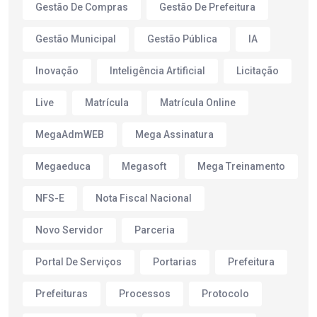
Gestão De Compras
Gestão De Prefeitura
Gestão Municipal
Gestão Pública
IA
Inovação
Inteligência Artificial
Licitação
Live
Matrícula
Matrícula Online
MegaAdmWEB
Mega Assinatura
Megaeduca
Megasoft
Mega Treinamento
NFS-E
Nota Fiscal Nacional
Novo Servidor
Parceria
Portal De Serviços
Portarias
Prefeitura
Prefeituras
Processos
Protocolo