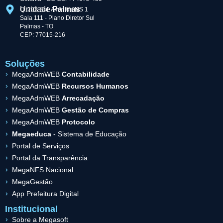
Unidade
Palmas
Q. 203 Sul, Avenida NS 1
Sala 111 - Plano Diretor Sul
Palmas - TO
CEP: 77015-216
Soluções
MegaAdmWEB
Contabilidade
MegaAdmWEB
Recursos Humanos
MegaAdmWEB
Arrecadação
MegaAdmWEB
Gestão de Compras
MegaAdmWEB
Protocolo
Megaeduca
- Sistema de Educação
Portal de Serviços
Portal da Transparência
MegaNFS Nacional
MegaGestão
App Prefeitura Digital
Institucional
Sobre a Megasoft