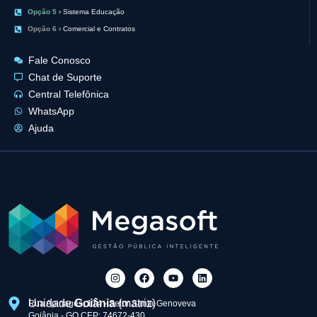
Opção 5
› Sistema Educação
Opção 6
› Comercial e Contratos
Fale Conosco
Chat de Suporte
Central Telefônica
WhatsApp
Ajuda
Unidade
Goiânia
(matriz)
Rua Apinagés, 174 - Setor Santa Genoveva
Goiânia - GO CEP: 74672-430