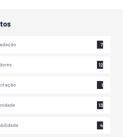
tos
cadação
7
dores
12
citação
1
nidade
13
bilidade
4