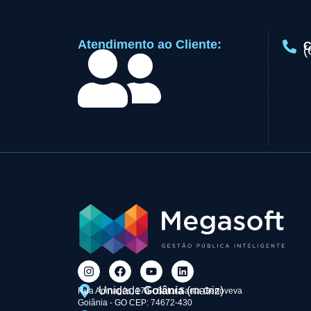
Atendimento ao Cliente:
C
(
Unidade
Goiânia
(matriz)
Rua Apinagés, 174 - Setor Santa Genoveva
Goiânia - GO CEP: 74672-430