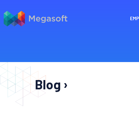
EMP
Blog ›