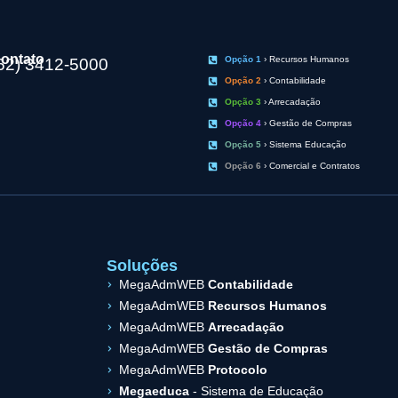
ontato
Opção 1
› Recursos Humanos
62) 3412-5000
Opção 2
› Contabilidade
Opção 3
› Arrecadação
Opção 4
› Gestão de Compras
Opção 5
› Sistema Educação
Opção 6
› Comercial e Contratos
Soluções
MegaAdmWEB
Contabilidade
MegaAdmWEB
Recursos Humanos
MegaAdmWEB
Arrecadação
MegaAdmWEB
Gestão de Compras
MegaAdmWEB
Protocolo
Megaeduca
- Sistema de Educação