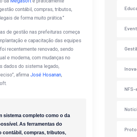
 o da
Megasoft
é praticamente
Educ
stão contábil, compras, tributos,
egais de forma muito prática.”
Even
as de gestão nas prefeituras começa
mplantação e capacitação das equipes
Gest
 foi recentemente renovado, sendo
tual e moderna, com mudanças no
s dados do sistema legado,
Inov
eciso”, afirma
José Hosanan
,
oft.
NFS-
Notíc
um sistema completo como o da
ossível. As ferramentas do
Proto
contábil, compras, tributos,