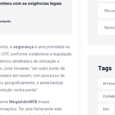
primos com as exigências legais
Recu
ranópolis
Revis
polis, a
segurança
é uma prioridade no
ao CPF, conforme estabelece a legislação
tórios detalhados de utilização e
Tags
o José Hosanan, “um outro ponto de
zenados em nuvem, com processo de
tes geograficamente, e ainda backup
Arrec
oteção contra perda.”
Contab
stema
MegaAdmWEB
trouxe
formações. Ter uma ferramenta web
Dev