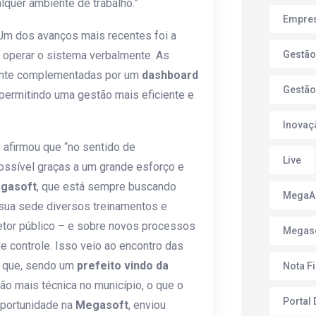
quer ambiente de trabalho.”
Empres
 Um dos avanços mais recentes foi a
e operar o sistema verbalmente. As
Gestão
ente complementadas por um
dashboard
Gestão
 permitindo uma gestão mais eficiente e
Inovaç
is afirmou que “no sentido de
Live
possível graças a um grande esforço e
gasoft
, que está sempre buscando
Mega
 sua sede diversos treinamentos e
setor público – e sobre novos processos
Megas
 controle. Isso veio ao encontro das
a, que, sendo um
prefeito vindo da
Nota F
ão mais técnica no município, o que o
Portal
oportunidade na
Megasoft
, enviou