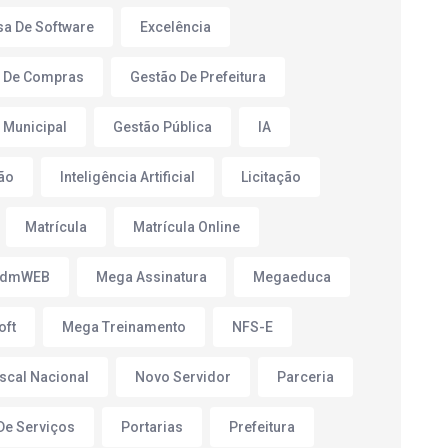
a De Software
Excelência
 De Compras
Gestão De Prefeitura
 Municipal
Gestão Pública
IA
ão
Inteligência Artificial
Licitação
Matrícula
Matrícula Online
AdmWEB
Mega Assinatura
Megaeduca
oft
Mega Treinamento
NFS-E
iscal Nacional
Novo Servidor
Parceria
 De Serviços
Portarias
Prefeitura