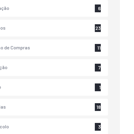
ação
6
tos
23
ão de Compras
11
ação
7
e
1
ias
18
colo
3