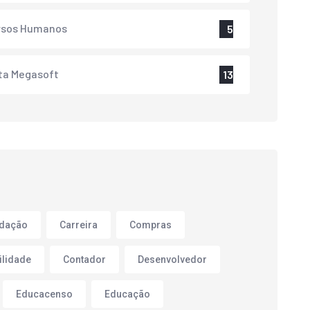
rsos Humanos
5
ta Megasoft
13
adação
Carreira
Compras
ilidade
Contador
Desenvolvedor
Educacenso
Educação