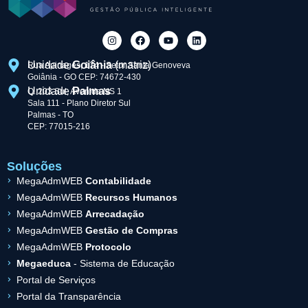
Unidade
Goiânia
(matriz)
Rua Apinagés, 174 - Setor Santa Genoveva
Goiânia - GO CEP: 74672-430
Unidade
Palmas
Q. 203 Sul, Avenida NS 1
Sala 111 - Plano Diretor Sul
Palmas - TO
CEP: 77015-216
Soluções
MegaAdmWEB
Contabilidade
MegaAdmWEB
Recursos Humanos
MegaAdmWEB
Arrecadação
MegaAdmWEB
Gestão de Compras
MegaAdmWEB
Protocolo
Megaeduca
- Sistema de Educação
Portal de Serviços
Portal da Transparência