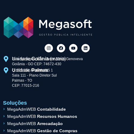
Unidade
Goiânia
(matriz)
Rua Apinagés, 174 - Setor Santa Genoveva
Goiânia - GO CEP: 74672-430
Unidade
Palmas
Q. 203 Sul, Avenida NS 1
Sala 111 - Plano Diretor Sul
Palmas - TO
CEP: 77015-216
Soluções
MegaAdmWEB
Contabilidade
MegaAdmWEB
Recursos Humanos
MegaAdmWEB
Arrecadação
MegaAdmWEB
Gestão de Compras