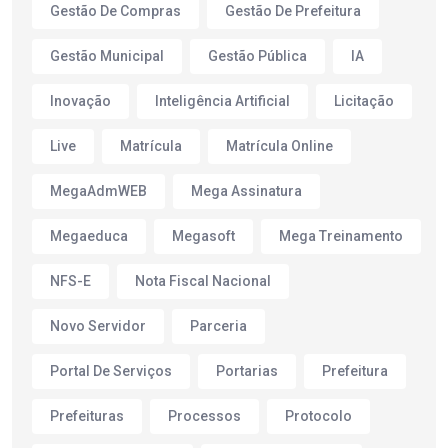
Gestão De Compras
Gestão De Prefeitura
Gestão Municipal
Gestão Pública
IA
Inovação
Inteligência Artificial
Licitação
Live
Matrícula
Matrícula Online
MegaAdmWEB
Mega Assinatura
Megaeduca
Megasoft
Mega Treinamento
NFS-E
Nota Fiscal Nacional
Novo Servidor
Parceria
Portal De Serviços
Portarias
Prefeitura
Prefeituras
Processos
Protocolo