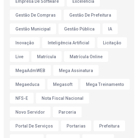
Empresa De Software
Excelência
Gestão De Compras
Gestão De Prefeitura
Gestão Municipal
Gestão Pública
IA
Inovação
Inteligência Artificial
Licitação
Live
Matrícula
Matrícula Online
MegaAdmWEB
Mega Assinatura
Megaeduca
Megasoft
Mega Treinamento
NFS-E
Nota Fiscal Nacional
Novo Servidor
Parceria
Portal De Serviços
Portarias
Prefeitura