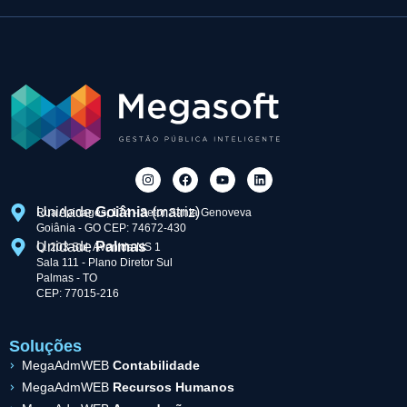
Unidade
Goiânia
(matriz)
Rua Apinagés, 174 - Setor Santa Genoveva
Goiânia - GO CEP: 74672-430
Unidade
Palmas
Q. 203 Sul, Avenida NS 1
Sala 111 - Plano Diretor Sul
Palmas - TO
CEP: 77015-216
Soluções
MegaAdmWEB
Contabilidade
MegaAdmWEB
Recursos Humanos