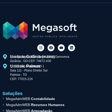
Unidade
Goiânia
(matriz)
Rua Apinagés, 174 - Setor Santa Genoveva
Goiânia - GO CEP: 74672-430
Unidade
Palmas
Q. 203 Sul, Avenida NS 1
Sala 111 - Plano Diretor Sul
Palmas - TO
CEP: 77015-216
Soluções
MegaAdmWEB
Contabilidade
MegaAdmWEB
Recursos Humanos
MegaAdmWEB
Arrecadação