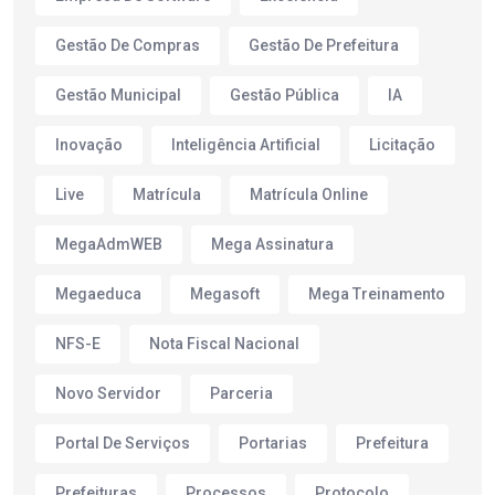
Gestão De Compras
Gestão De Prefeitura
Gestão Municipal
Gestão Pública
IA
Inovação
Inteligência Artificial
Licitação
Live
Matrícula
Matrícula Online
MegaAdmWEB
Mega Assinatura
Megaeduca
Megasoft
Mega Treinamento
NFS-E
Nota Fiscal Nacional
Novo Servidor
Parceria
Portal De Serviços
Portarias
Prefeitura
Prefeituras
Processos
Protocolo