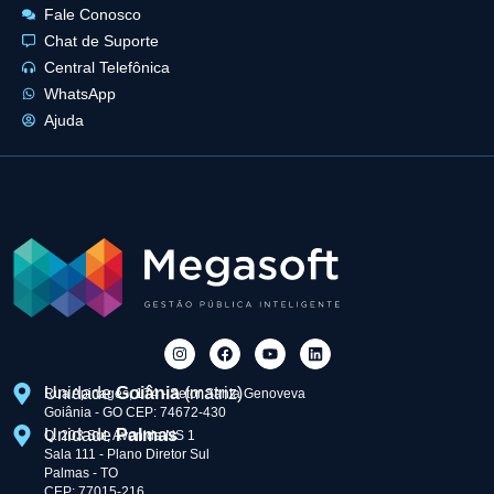
Fale Conosco
Chat de Suporte
Central Telefônica
WhatsApp
Ajuda
Unidade
Goiânia
(matriz)
Rua Apinagés, 174 - Setor Santa Genoveva
Goiânia - GO CEP: 74672-430
Unidade
Palmas
Q. 203 Sul, Avenida NS 1
Sala 111 - Plano Diretor Sul
Palmas - TO
CEP: 77015-216