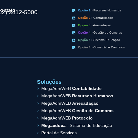
ontato
Opção 1
› Recursos Humanos
62) 3412-5000
Opção 2
› Contabilidade
Opção 3
› Arrecadação
Opção 4
› Gestão de Compras
Opção 5
› Sistema Educação
Opção 6
› Comercial e Contratos
Soluções
MegaAdmWEB
Contabilidade
MegaAdmWEB
Recursos Humanos
MegaAdmWEB
Arrecadação
MegaAdmWEB
Gestão de Compras
MegaAdmWEB
Protocolo
Megaeduca
- Sistema de Educação
Portal de Serviços