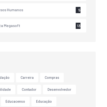
rsos Humanos
5
ta Megasoft
13
adação
Carreira
Compras
ilidade
Contador
Desenvolvedor
Educacenso
Educação