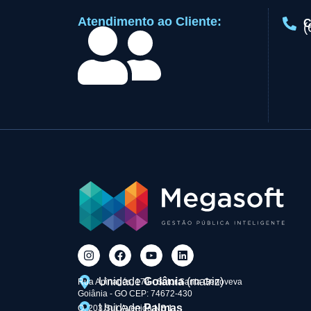
Atendimento ao Cliente:
C
(
Unidade
Goiânia
(matriz)
Rua Apinagés, 174 - Setor Santa Genoveva
Goiânia - GO CEP: 74672-430
Unidade
Palmas
Q. 203 Sul, Avenida NS 1