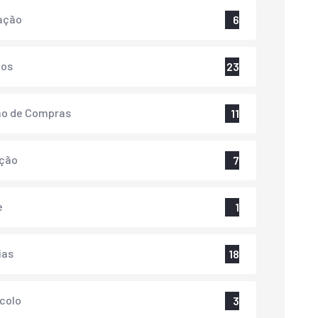
ação
6
tos
23
ão de Compras
11
ação
7
e
1
ias
18
colo
3