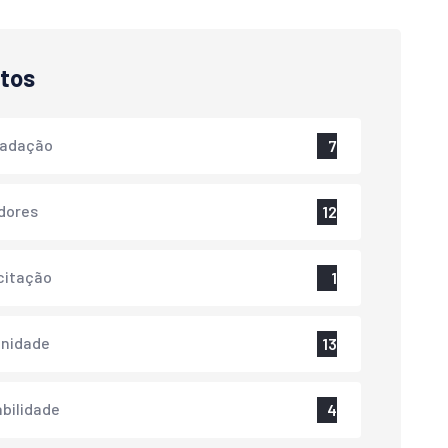
tos
cadação
7
dores
12
citação
1
nidade
13
bilidade
4