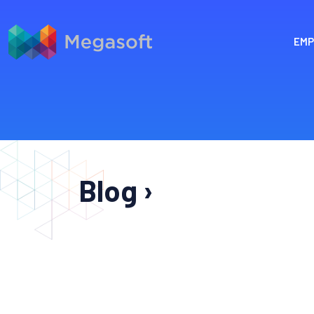
EMP
Blog ›