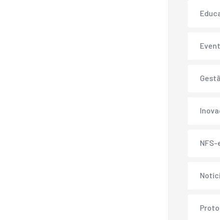
Educ
Even
Gest
Inov
NFS-
Notíc
Proto