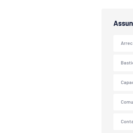
Assun
Arre
Basti
Capa
Comu
Conta