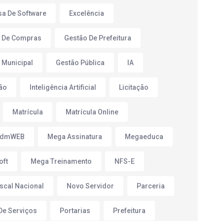
a De Software
Excelência
 De Compras
Gestão De Prefeitura
 Municipal
Gestão Pública
IA
ão
Inteligência Artificial
Licitação
Matrícula
Matrícula Online
AdmWEB
Mega Assinatura
Megaeduca
oft
Mega Treinamento
NFS-E
iscal Nacional
Novo Servidor
Parceria
 De Serviços
Portarias
Prefeitura