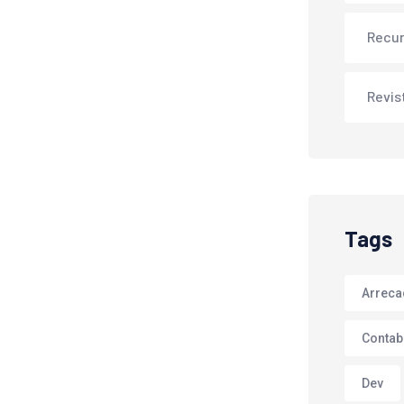
Recu
Revis
Tags
Arrec
Contab
Dev