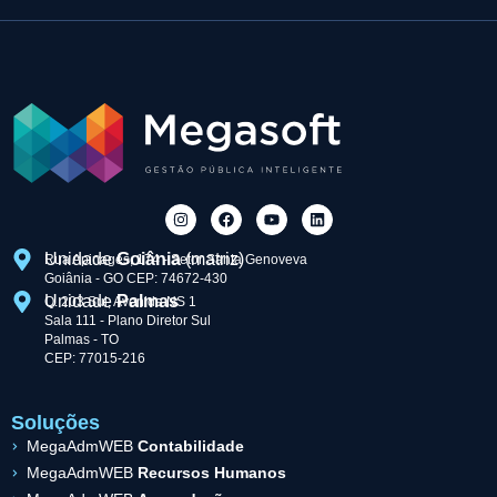
Unidade
Goiânia
(matriz)
Rua Apinagés, 174 - Setor Santa Genoveva
Goiânia - GO CEP: 74672-430
Unidade
Palmas
Q. 203 Sul, Avenida NS 1
Sala 111 - Plano Diretor Sul
Palmas - TO
CEP: 77015-216
Soluções
MegaAdmWEB
Contabilidade
MegaAdmWEB
Recursos Humanos