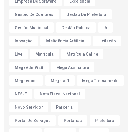
Empresa De Software
Excelência
Gestão De Compras
Gestão De Prefeitura
Gestão Municipal
Gestão Pública
IA
Inovação
Inteligência Artificial
Licitação
Live
Matrícula
Matrícula Online
MegaAdmWEB
Mega Assinatura
Megaeduca
Megasoft
Mega Treinamento
NFS-E
Nota Fiscal Nacional
Novo Servidor
Parceria
Portal De Serviços
Portarias
Prefeitura